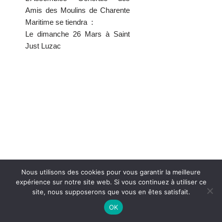
Amis des Moulins de Charente
Maritime se tiendra :
Le dimanche 26 Mars à Saint
Just Luzac
Nous utilisons des cookies pour vous garantir la meilleure
expérience sur notre site web. Si vous continuez à utiliser ce
© Association des Moulins de Nouvelle-Aquitaine |
Mentions légales
site, nous supposerons que vous en êtes satisfait.
| Propulsé par
WordPress
| Vitaminé par
Marie Camedescasse
et
OK
#V2