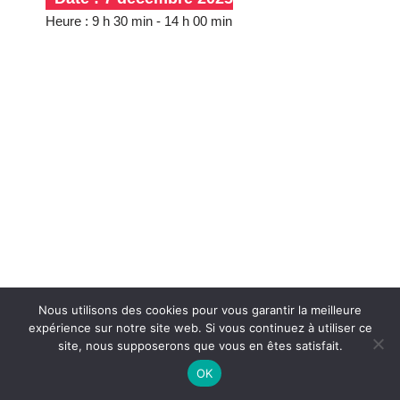
Heure :
9 h 30 min - 14 h 00 min
Nous utilisons des cookies pour vous garantir la meilleure
expérience sur notre site web. Si vous continuez à utiliser ce
© Association des Moulins de Nouvelle-Aquitaine |
Mentions légales
site, nous supposerons que vous en êtes satisfait.
| Propulsé par
WordPress
| Vitaminé par
Marie Camedescasse
et
OK
#V2