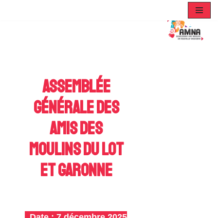
Aller
au
contenu
Assemblée
Générale des
Amis des
Moulins du Lot
et Garonne
Date :
7 décembre 2025