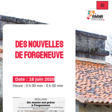
Aller
au
contenu
Des nouvelles
de Forgeneuve
Date :
18 juin 2020
Heure :
0 h 00 min - 0 h 00 min