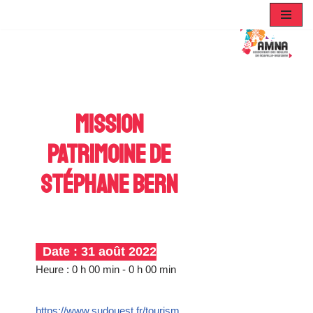
Aller
au
contenu
Mission
Patrimoine de
Stéphane Bern
Date :
31 août 2022
Heure :
0 h 00 min - 0 h 00 min
https://www.sudouest.fr/tourism