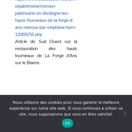
e/patrimoine/mission-
patrimoine-en-dordogne-les-
hauts-fourneaux-de-la-forge-d-
ans-retenus-par-stephane-bern-
12068256.php
Article de Sud Ouest sur la
restauration des hauts
fourneaux de La Forge d’Ans
sur le Blame.
Nous utilisons des cookies pour vous garantir la meilleure
expérience sur notre site web. Si vous continuez à utiliser ce
© Association des Moulins de Nouvelle-Aquitaine |
Mentions légales
site, nous supposerons que vous en êtes satisfait.
| Propulsé par
WordPress
| Vitaminé par
Marie Camedescasse
et
OK
#V2