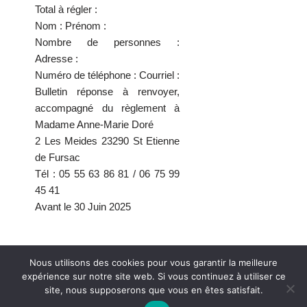
Total à régler :
Nom : Prénom :
Nombre de personnes :
Adresse :
Numéro de téléphone : Courriel :
Bulletin réponse à renvoyer,
accompagné du règlement à
Madame Anne-Marie Doré
2 Les Meides 23290 St Etienne
de Fursac
Tél : 05 55 63 86 81 / 06 75 99
45 41
Avant le 30 Juin 2025
Nous utilisons des cookies pour vous garantir la meilleure
expérience sur notre site web. Si vous continuez à utiliser ce
© Association des Moulins de Nouvelle-Aquitaine |
Mentions légales
site, nous supposerons que vous en êtes satisfait.
| Propulsé par
WordPress
| Vitaminé par
Marie Camedescasse
et