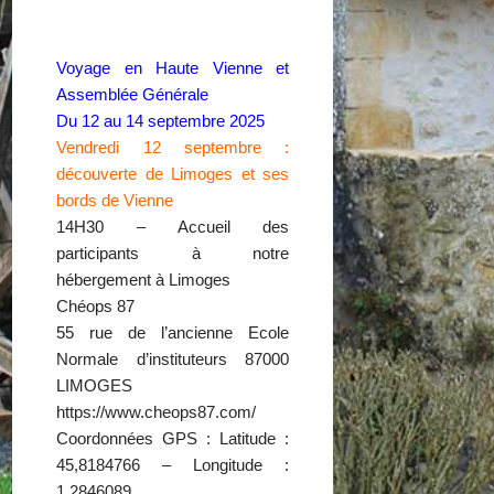
Voyage en Haute Vienne et
Assemblée Générale
Du 12 au 14 septembre 2025
Vendredi 12 septembre :
découverte de Limoges et ses
bords de Vienne
14H30 – Accueil des
participants à notre
hébergement à Limoges
Chéops 87
55 rue de l’ancienne Ecole
Normale d’instituteurs 87000
LIMOGES
https://www.cheops87.com/
Coordonnées GPS : Latitude :
45,8184766 – Longitude :
1,2846089